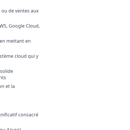
d ou de ventes aux
(AWS, Google Cloud,
, en mettant en
stème cloud qui y
 solide
nts
n et la
nificatif consacré
 ou Azure)