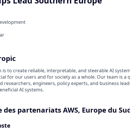
ips Lead Southern Europe
Development
ar
ropic
 is to create reliable, interpretable, and steerable AI syste
ial for our users and for society as a whole. Our team is a
 researchers, engineers, policy experts, and business lea
eneficial AI systems.
 des partenariats AWS, Europe du Su
oste