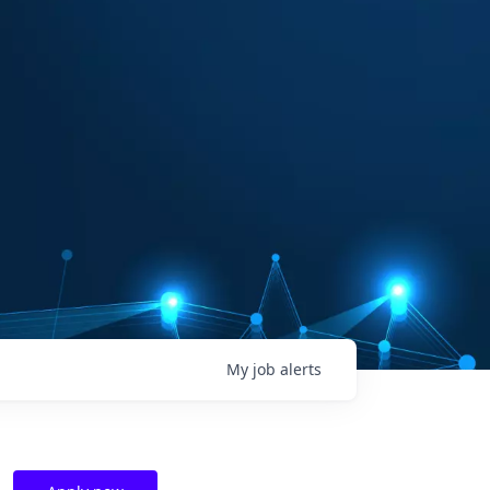
My
job
alerts