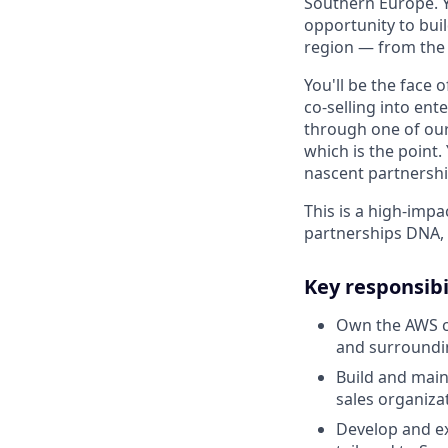
Southern Europe. Y
opportunity to bui
region — from the
You'll be the face 
co-selling into en
through one of our 
which is the point.
nascent partnershi
This is a high-imp
partnerships DNA, 
Key responsibi
Own the AWS co
and surroundi
Build and main
sales organiza
Develop and ex