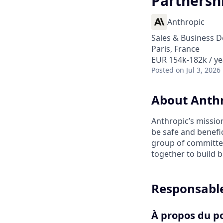
Partnersh
Anthropic
Sales & Business 
Paris, France
EUR 154k-182k / ye
Posted
on Jul 3, 2026
About Anth
Anthropic’s mission
be safe and benefic
group of committed
together to build b
Responsable
À propos du p