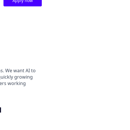
Apply now
ms. We want AI to
 quickly growing
ders working
d