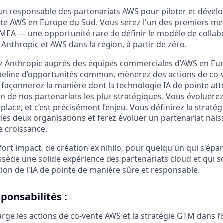
un responsable des partenariats AWS pour piloter et dével
nte AWS en Europe du Sud. Vous serez l'un des premiers m
EA — une opportunité rare de définir le modèle de collab
Anthropic et AWS dans la région, à partir de zéro.
z Anthropic auprès des équipes commerciales d’AWS en Eu
peline d’opportunités commun, mènerez des actions de co-
façonnerez la manière dont la technologie IA de pointe att
un de nos partenariats les plus stratégiques. Vous évoluere
place, et c’est précisément l’enjeu. Vous définirez la stratég
des deux organisations et ferez évoluer un partenariat nais
e croissance.
 à fort impact, de création ex nihilo, pour quelqu'un qui s'ép
ossède une solide expérience des partenariats cloud et qui 
ion de l'IA de pointe de manière sûre et responsable.
sponsabilités :
rge les actions de co-vente AWS et la stratégie GTM dans l