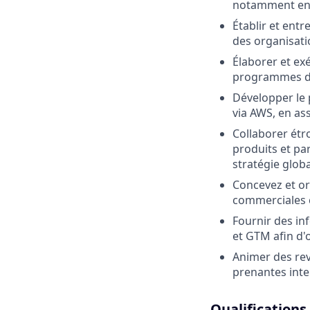
notamment en F
Établir et entr
des organisati
Élaborer et exé
programmes d'
Développer le 
via AWS, en ass
Collaborer étr
produits et par
stratégie glob
Concevez et or
commerciales c
Fournir des in
et GTM afin d'
Animer des revu
prenantes int
Qualifications 