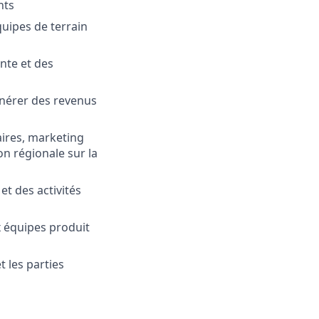
nts
quipes de terrain
ente et des
énérer des revenus
ires, marketing
on régionale sur la
t des activités
x équipes produit
t les parties