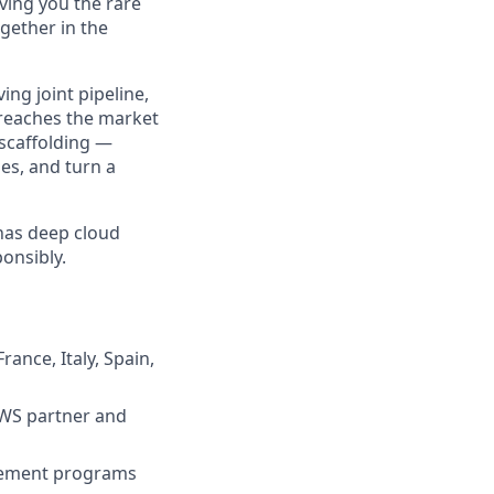
ing you the rare
gether in the
ing joint pipeline,
 reaches the market
 scaffolding —
des, and turn a
 has deep cloud
onsibly.
nce, Italy, Spain,
 AWS partner and
blement programs