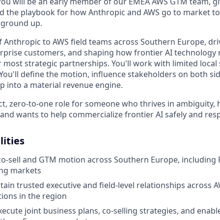
ou will be an early member of our EMEA AWS GTM team, giv
ld the playbook for how Anthropic and AWS go to market to
 ground up.
of Anthropic to AWS field teams across Southern Europe, driv
terprise customers, and shaping how frontier AI technology
most strategic partnerships. You'll work with limited local
 You'll define the motion, influence stakeholders on both si
p into a material revenue engine.
act, zero-to-one role for someone who thrives in ambiguity,
and wants to help commercialize frontier AI safely and resp
lities
-sell and GTM motion across Southern Europe, including Fra
ng markets
tain trusted executive and field-level relationships across
tions in the region
ecute joint business plans, co-selling strategies, and ena