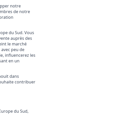
opper notre
embres de notre
oration
rope du Sud. Vous
vente auprès des
eint le marché
z avec peu de
ie, influencerez les
sant en un
anouit dans
souhaite contribuer
’Europe du Sud,