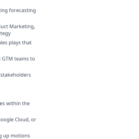
ning forecasting
duct Marketing,
ategy
es plays that
nd GTM teams to
 stakeholders
es within the
Google Cloud, or
ng up motions