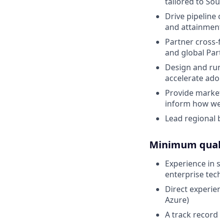
tailored to S
Drive pipeline
and attainment
Partner cross-
and global Par
Design and ru
accelerate ado
Provide market
inform how we
Lead regional 
Minimum quali
Experience in s
enterprise tec
Direct experie
Azure)
A track record