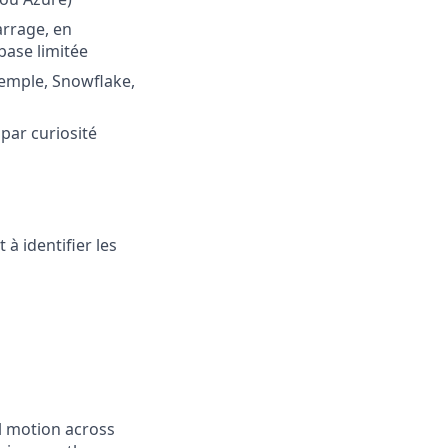
rrage, en
base limitée
xemple, Snowflake,
par curiosité
à identifier les
l motion across