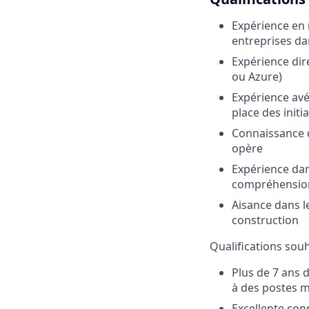
Expérience en 
entreprises da
Expérience dir
ou Azure)
Expérience avé
place des init
Connaissance d
opère
Expérience dans
compréhension
Aisance dans le
construction
Qualifications souh
Plus de 7 ans 
à des postes m
Excellente con